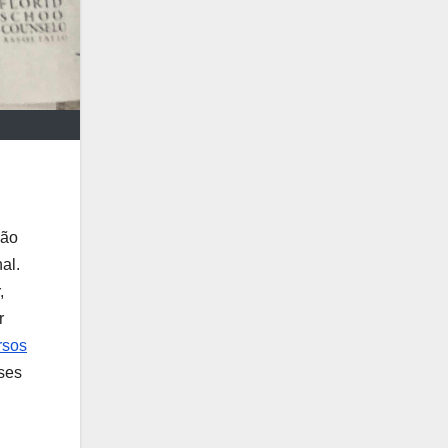
ção
al.
,
r
rsos
ses