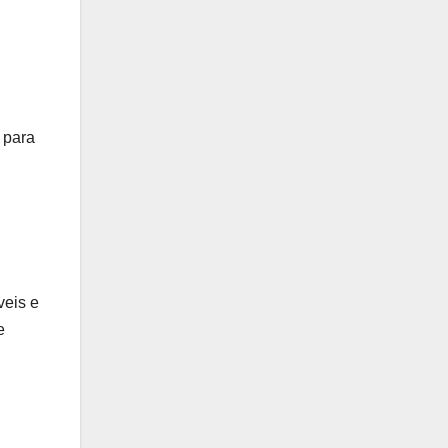
 para
veis e
e