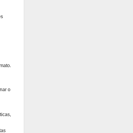
es
,
rmato.
nar o
ticas,
tas