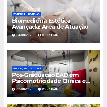
ESTÉTICA
NOTÍCIAS
Biomedicina Estética
Avançada: Área de Atuação
04/08/2026
IGOR PAIM
EDUCAÇÃO
NOTÍCIAS
Pós-Graduação EAD em
Psicomotricidade Clínica e
Relacional
02/08/2026
IGOR PAIM