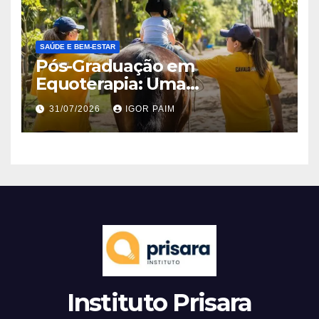
SAÚDE E BEM-ESTAR
Pós-Graduação em
Equoterapia: Uma
Abordagem Profissional e
31/07/2026
IGOR PAIM
Terapêutica
Instituto Prisara