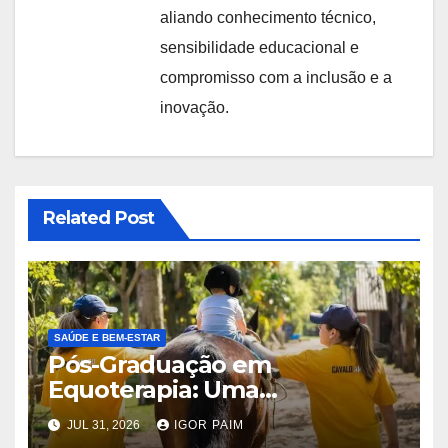
aliando conhecimento técnico,
sensibilidade educacional e
compromisso com a inclusão e a
inovação.
Related Post
SAÚDE E BEM-ESTAR
Pós-Graduação em
Equoterapia: Uma
Abordagem Profissional e
JUL 31, 2026
IGOR PAIM
Terapêutica