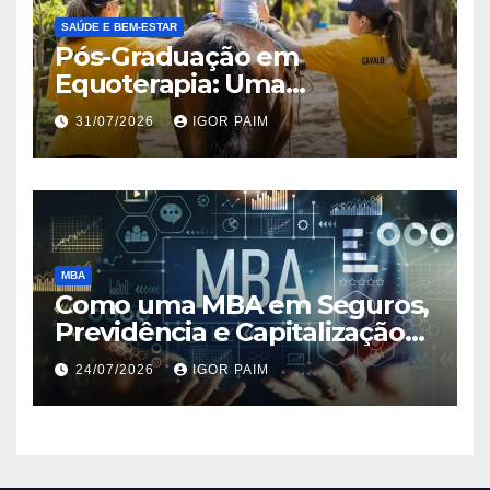
SAÚDE E BEM-ESTAR
Pós-Graduação em
Equoterapia: Uma
Abordagem Profissional e
31/07/2026
IGOR PAIM
Terapêutica
MBA
Como uma MBA em Seguros,
Previdência e Capitalização
Pode Ajudar na Sua Carreira
24/07/2026
IGOR PAIM