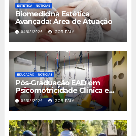
ESTÉTICA
NOTÍCIAS
Biomedicina Estética
Avançada: Área de Atuação
04/08/2026
IGOR PAIM
EDUCAÇÃO
NOTÍCIAS
Pós-Graduação EAD em
Psicomotricidade Clínica e
Relacional
02/08/2026
IGOR PAIM