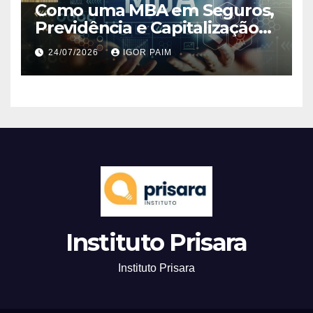
Como uma MBA em Seguros,
Previdência e Capitalização
Pode Ajudar na Sua Carreira
24/07/2026
IGOR PAIM
Instituto Prisara
Instituto Prisara