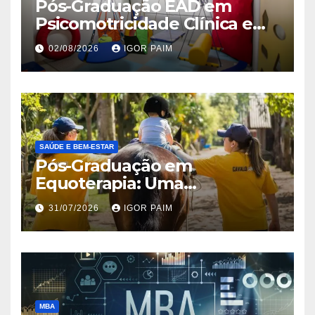
Pós-Graduação EAD em
Psicomotricidade Clínica e
Relacional
02/08/2026
IGOR PAIM
SAÚDE E BEM-ESTAR
Pós-Graduação em
Equoterapia: Uma
Abordagem Profissional e
31/07/2026
IGOR PAIM
Terapêutica
MBA