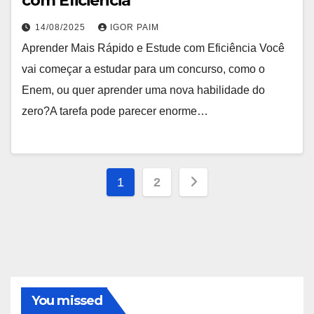
com Eficiência
14/08/2025
IGOR PAIM
Aprender Mais Rápido e Estude com Eficiência Você
vai começar a estudar para um concurso, como o
Enem, ou quer aprender uma nova habilidade do
zero?A tarefa pode parecer enorme…
Paginação
1
2
de
posts
You missed