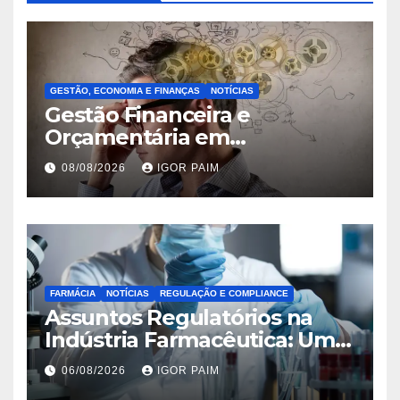
GESTÃO, ECONOMIA E FINANÇAS
NOTÍCIAS
Gestão Financeira e
Orçamentária em
Organizações Públicas:
08/08/2026
IGOR PAIM
Desafios e Oportunidades
FARMÁCIA
NOTÍCIAS
REGULAÇÃO E COMPLIANCE
Assuntos Regulatórios na
Indústria Farmacêutica: Uma
Análise Aprofundada
06/08/2026
IGOR PAIM