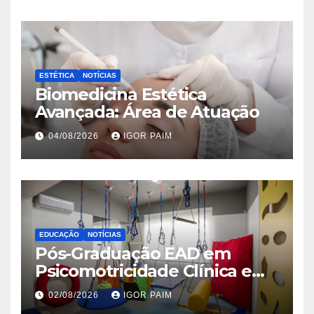
ESTÉTICA
NOTÍCIAS
Biomedicina Estética
Avançada: Área de Atuação
04/08/2026
IGOR PAIM
EDUCAÇÃO
NOTÍCIAS
Pós-Graduação EAD em
Psicomotricidade Clínica e
Relacional
02/08/2026
IGOR PAIM