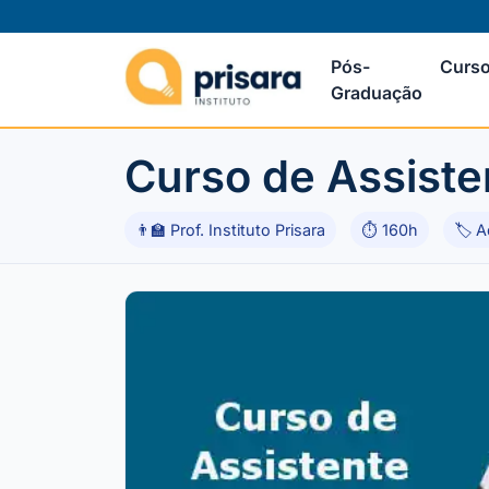
Pós-
Curso
Graduação
Curso de Assiste
👨‍🏫 Prof. Instituto Prisara
⏱ 160h
🏷 A