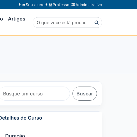
👨‍🎓
Sou aluno
👩‍🏫
Professor
🏛️
Administrativo
to
Artigos
Buscar
Detalhes do Curso
Duração