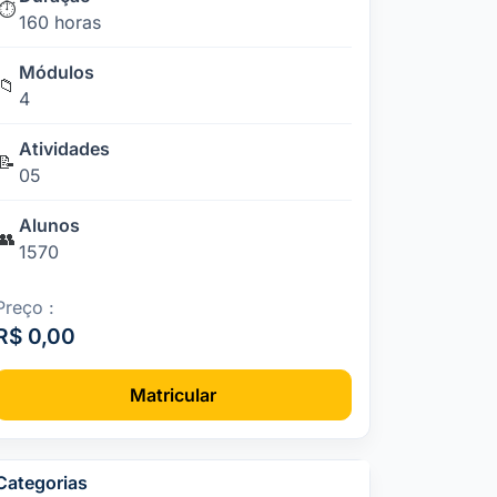
⏱️
160 horas
Módulos
📁
4
Atividades
📝
05
Alunos
👥
1570
Preço :
R$ 0,00
Matricular
Categorias