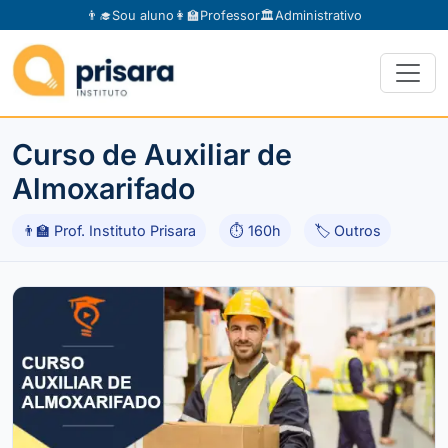
👨‍🎓
Sou aluno
👩‍🏫
Professor
🏛️
Administrativo
Curso de Auxiliar de
Almoxarifado
👨‍🏫 Prof. Instituto Prisara
⏱ 160h
🏷 Outros