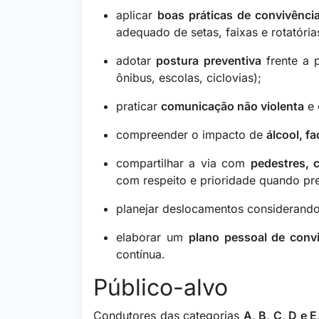
aplicar
boas práticas de convivênci
adequado de setas, faixas e rotatória
adotar
postura preventiva
frente a p
ônibus, escolas, ciclovias);
praticar
comunicação não violenta
e 
compreender o impacto de
álcool, f
compartilhar a via com
pedestres, c
com respeito e prioridade quando pre
planejar deslocamentos considerand
elaborar um
plano pessoal de conv
contínua.
Público-alvo
Condutores das categorias
A, B, C, D e E