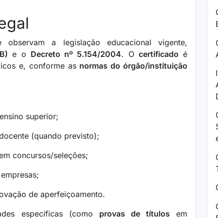
egal
observam a legislação educacional vigente,
B)
e o
Decreto nº 5.154/2004
. O
certificado
é
micos e, conforme as
normas do órgão/instituição
ensino superior;
 docente (quando previsto);
em concursos/seleções;
empresas;
vação de aperfeiçoamento.
dades específicas (como
provas de títulos
em