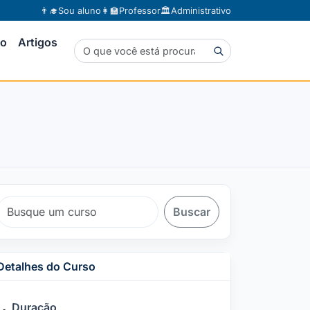
👨‍🎓
Sou aluno
👩‍🏫
Professor
🏛️
Administrativo
to
Artigos
Buscar
Detalhes do Curso
Duração