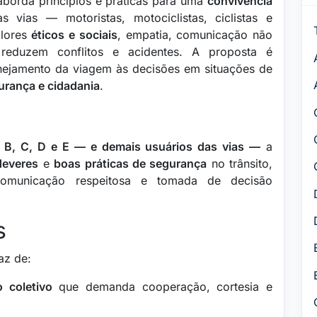
borda princípios e práticas para uma
convivência
 vias — motoristas, motociclistas, ciclistas e
alores
éticos e sociais
, empatia, comunicação não
eduzem conflitos e acidentes. A proposta é
lanejamento da viagem às decisões em situações de
urança e cidadania
.
, B, C, D e E — e demais usuários das vias —
a
deveres
e
boas práticas de segurança
no trânsito,
 comunicação respeitosa e tomada de decisão
s
az de:
 coletivo
que demanda cooperação, cortesia e