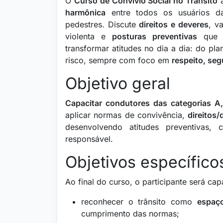
O
Curso de Convívio Social no Trânsito
a
harmônica
entre todos os usuários das
pedestres. Discute
direitos e deveres
, v
violenta e
posturas preventivas
que r
transformar atitudes no dia a dia: do p
risco, sempre com foco em
respeito, seg
Objetivo geral
Capacitar condutores das categorias A
aplicar normas de convivência,
direitos/
desenvolvendo atitudes preventivas,
responsável.
Objetivos específico
Ao final do curso, o participante será cap
reconhecer o trânsito como
espaço
cumprimento das normas;