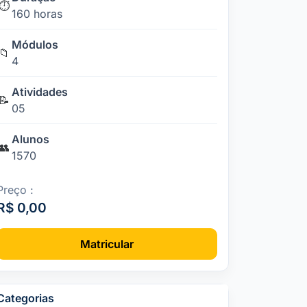
⏱️
160 horas
Módulos
📁
4
Atividades
📝
05
Alunos
👥
1570
Preço :
R$ 0,00
Matricular
Categorias