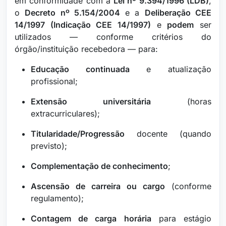
em conformidade com a
Lei nº 9.394/1996 (LDB)
,
o
Decreto nº 5.154/2004
e a
Deliberação CEE
14/1997 (Indicação CEE 14/1997)
e
podem
ser
utilizados — conforme critérios do
órgão/instituição recebedora — para:
Educação continuada
e atualização
profissional;
Extensão universitária
(horas
extracurriculares);
Titularidade/Progressão
docente (quando
previsto);
Complementação de conhecimento
;
Ascensão de carreira ou cargo
(conforme
regulamento);
Contagem de carga horária
para estágio