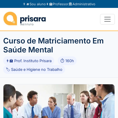
👨‍🎓
Sou aluno
👩‍🏫
Professor
🏛️
Administrativo
Curso de Matriciamento Em
Saúde Mental
👨‍🏫 Prof. Instituto Prisara
⏱ 160h
🏷 Saúde e Higiene no Trabalho