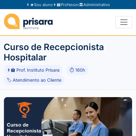
👨‍🎓
Sou aluno
👩‍🏫
Professor
🏛️
Administrativo
Curso de Recepcionista
Hospitalar
👨‍🏫 Prof. Instituto Prisara
⏱ 160h
🏷 Atendimento ao Cliente