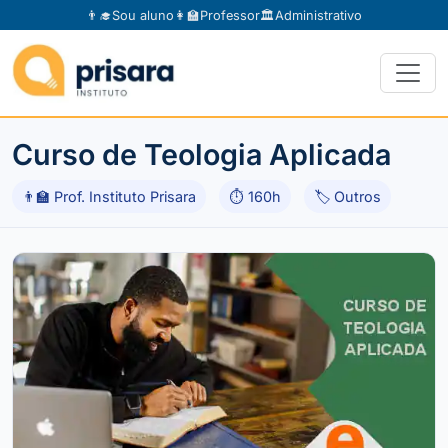
👨‍🎓
Sou aluno
👩‍🏫
Professor
🏛️
Administrativo
Curso de Teologia Aplicada
👨‍🏫 Prof. Instituto Prisara
⏱ 160h
🏷 Outros