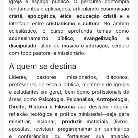
igreja e espaço público. O percurso contempla
fundamentos e aplicações, articulando
cosmovisão
cristã
,
apologética
,
ética
,
educação cristã
e a
interface entre
cristianismo e cultura
. No âmbito
eclesiástico, o curso aprofunda temas como
aconselhamento bíblico
,
evangelização e
discipulado
, além de
música e adoração
, sempre
com foco pastoral e missionário.
A quem se destina
Líderes, pastores, missionários, diáconos,
professores de escola bíblica, membros de igrejas
e estudantes em geral, bem como profissionais de
áreas como
Psicologia, Psicanálise, Antropologia,
Direito, História e Filosofia
que desejem integrar
reflexão teológica e prática ministerial—seja para
ministrar
,
lecionar
,
produzir materiais
(livros,
apostilas, revistas),
pregar/ensinar
em seminários
e conferências ou fortalecer sua atuação