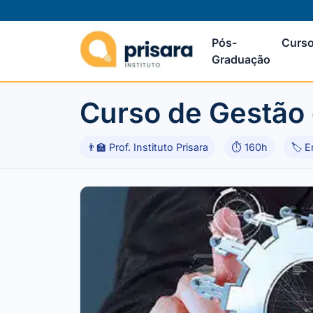
Pós-
Curso
Graduação
Curso de Gestão
👨‍🏫 Prof. Instituto Prisara
⏱ 160h
🏷 E