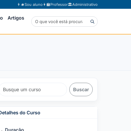
👨‍🎓
Sou aluno
👩‍🏫
Professor
🏛️
Administrativo
to
Artigos
Buscar
Detalhes do Curso
Duração