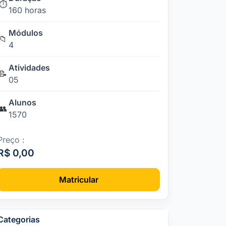
⏱️
160 horas
Módulos
📁
4
Atividades
📝
05
Alunos
👥
1570
Preço :
R$ 0,00
Matricular
Categorias