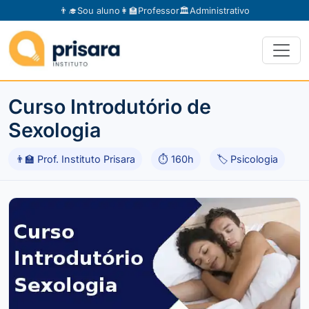
👨‍🎓
Sou aluno
👩‍🏫
Professor
🏛️
Administrativo
Curso Introdutório de
Sexologia
👨‍🏫 Prof. Instituto Prisara
⏱ 160h
🏷 Psicologia